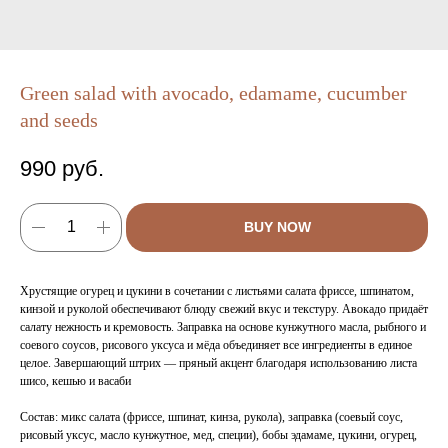
Green salad with avocado, edamame, cucumber
and seeds
990
руб.
BUY NOW
Хрустящие огурец и цукини в сочетании с листьями салата фриссе, шпинатом,
кинзой и руколой обеспечивают блюду свежий вкус и текстуру. Авокадо придаёт
салату нежность и кремовость. Заправка на основе кунжутного масла, рыбного и
соевого соусов, рисового уксуса и мёда объединяет все ингредиенты в единое
целое. Завершающий штрих — пряный акцент благодаря использованию листа
шисо, кешью и васаби
Состав: микс салата (фриссе, шпинат, кинза, рукола), заправка (соевый соус,
рисовый уксус, масло кунжутное, мед, специи), бобы эдамаме, цукини, огурец,