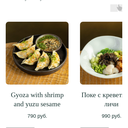
Gyoza with shrimp
Поке с креветк
and yuzu sesame
личи
790
руб.
990
руб.